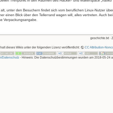
tuellen Treffpunkt in den Räumen des Hacker- und Makerspace „haxko
 alt, unter den Besuchern findet sich vom beruflichen Linux-Nutzer über
r einen Blick über den Tellerrand wagen will, alles vertreten. Auch bei 
 eine Verpackungsangabe.
geschichte.txt
· 
nhalt dieses Wikis unter der folgenden Lizenz veröffentlicht:
CC Attribution-Nonco
m/Datenschutz
- Hinweis: Die Datenschutzbestimmungen wurden am 2018-05-24 akt