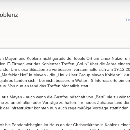
oblenz
Le
n Mayen und Koblenz nicht gerade der Ideale Ort um Linux-Nutzer und
len IT-Firmen war das Koblenzer Treffen „CoLix“ über die Jahre einges
nde. Um diese Situation zu verbessern versammelte sich am 19.12.200
 „Maifelder Hof“ in Mayen - die „Linux User Group Mayen Koblenz“, ku
jahres fanden sich - bei nicht besserem Wetter - 9 Interessierte ein u
us. Von nun an fand das Treffen Monatlich statt.
ed aus Mayen - auch wenn die Gastfreundschaft von „Berti“ nie zu wüns
Ruhe zu unterhalten oder Vorträge zu halten. Ihr neues Zuhause fand di
k der Infrastruktur konnten nun auch regelmäßige Vorträge stattfinden
r bis Pandemiebeginn im Haus an der Christuskirche in Koblenz einen Pl