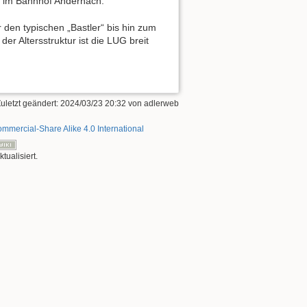
“ im Bahnhof Andernach.
 den typischen „Bastler“ bis hin zum
der Altersstruktur ist die LUG breit
Zuletzt geändert:
2024/03/23 20:32
von
adlerweb
mmercial-Share Alike 4.0 International
ualisiert.