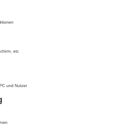
nktionen
chirm, etc
PC und Nutzer
g
hmen