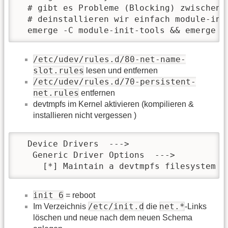
  # gibt es Probleme (Blocking) zwischen  
  # deinstallieren wir einfach module-ini
  emerge -C module-init-tools && emerge -
/etc/udev/rules.d/80-net-name-
slot.rules
lesen und entfernen
/etc/udev/rules.d/70-persistent-
net.rules
entfernen
devtmpfs im Kernel aktivieren (kompilieren &
installieren nicht vergessen )
  Device Drivers  --->

   Generic Driver Options  --->

     [*] Maintain a devtmpfs filesystem t
init 6
= reboot
/etc/init.d
net.*
Im Verzeichnis
die
-Links
löschen und neue nach dem neuen Schema