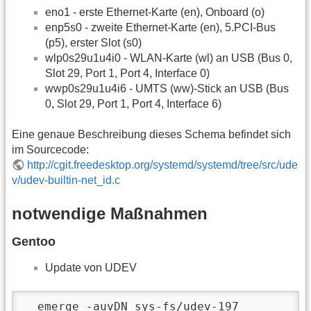
eno1 - erste Ethernet-Karte (en), Onboard (o)
enp5s0 - zweite Ethernet-Karte (en), 5.PCI-Bus
(p5), erster Slot (s0)
wlp0s29u1u4i0 - WLAN-Karte (wl) an USB (Bus 0,
Slot 29, Port 1, Port 4, Interface 0)
wwp0s29u1u4i6 - UMTS (ww)-Stick an USB (Bus
0, Slot 29, Port 1, Port 4, Interface 6)
Eine genaue Beschreibung dieses Schema befindet sich
im Sourcecode:
http://cgit.freedesktop.org/systemd/systemd/tree/src/ude
v/udev-builtin-net_id.c
notwendige Maßnahmen
Gentoo
Update von UDEV
  emerge -auvDN sys-fs/udev-197
